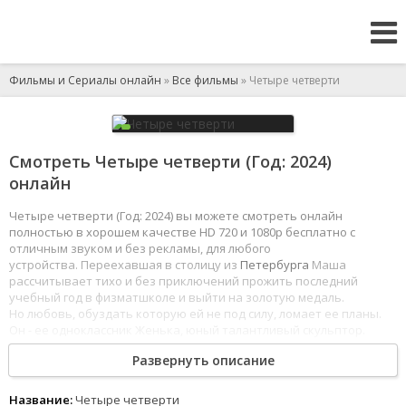
Фильмы и Сериалы онлайн
»
Все фильмы
» Четыре четверти
Смотреть Четыре четверти (Год: 2024)
онлайн
Четыре четверти (Год: 2024) вы можете смотреть онлайн
полностью в хорошем качестве HD 720 и 1080p бесплатно с
отличным звуком и без рекламы, для любого
устройства. Переехавшая в столицу из
Петербурга
Маша
рассчитывает тихо и без приключений прожить последний
учебный год в физматшколе и выйти на золотую медаль.
Но любовь, обуздать которую ей не под силу, ломает ее планы.
Он - ее одноклассник Женька, юный талантливый скульптор.
А еще - новые друзья и новые враги, школа и такие разные
Развернуть описание
семьи. Маша, полностью доверившись своему удивительному
избраннику, идеалисту и максималисту, идет за ним,
чтобы
попытаться вместе выстроить совсем недетскую новую жизнь,
Название:
Четыре четверти