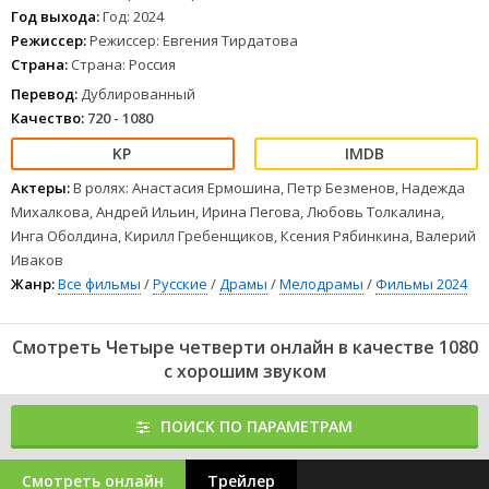
не дожидаясь окончания школы.
Год выхода:
Год: 2024
1
2
3
4
5
6
7
8
Режиссер:
Режиссер: Евгения Тирдатова
Страна:
Страна: Россия
Перевод:
Дублированный
Качество:
720 - 1080
Актеры:
В ролях: Анастасия Ермошина, Петр Безменов, Надежда
Михалкова, Андрей Ильин, Ирина Пегова, Любовь Толкалина,
Инга Оболдина, Кирилл Гребенщиков, Ксения Рябинкина, Валерий
Иваков
Жанр:
Все фильмы
/
Русские
/
Драмы
/
Мелодрамы
/
Фильмы 2024
Смотреть Четыре четверти онлайн в качестве 1080
с хорошим звуком
ПОИСК ПО ПАРАМЕТРАМ
Смотреть онлайн
Трейлер