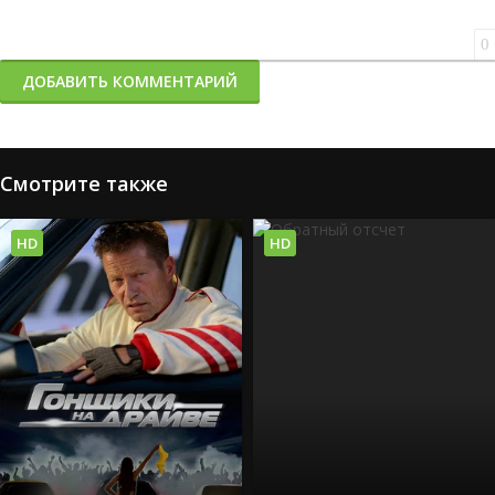
0
ДОБАВИТЬ КОММЕНТАРИЙ
Смотрите также
HD
HD