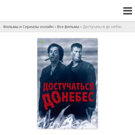
Фильмы и Сериалы онлайн
»
Все фильмы
» Достучаться до небес