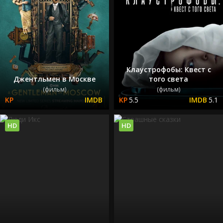
Клаустрофобы: Квест с
Джентльмен в Москве
того света
(фильм)
(фильм)
5.5
5.1
HD
HD