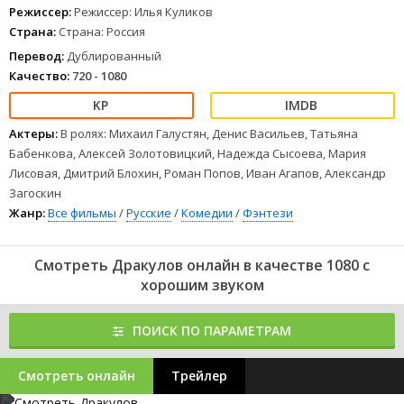
от трехсотлетнего вампира. Помочь ему в этом - или
Режиссер:
Режиссер: Илья Куликов
помешать - могут лучшая подруга Вари, Соня, и ее странные
Страна:
Страна: Россия
кавалеры, а также сын знаменитого профессора Ван Хельсинга
Вася.
Перевод:
Дублированный
1
2
3
4
5
6
7
8
Качество:
720 - 1080
Актеры:
В ролях: Михаил Галустян, Денис Васильев, Татьяна
Бабенкова, Алексей Золотовицкий, Надежда Сысоева, Мария
Лисовая, Дмитрий Блохин, Роман Попов, Иван Агапов, Александр
Загоскин
Жанр:
Все фильмы
/
Русские
/
Комедии
/
Фэнтези
Смотреть Дракулов онлайн в качестве 1080 с
хорошим звуком
ПОИСК ПО ПАРАМЕТРАМ
Смотреть онлайн
Трейлер