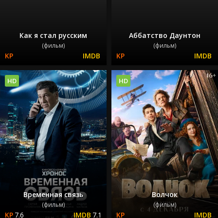
Как я стал русским
Аббатство Даунтон
(фильм)
(фильм)
HD
HD
Временная связь
Волчок
(фильм)
(фильм)
7.6
7.1