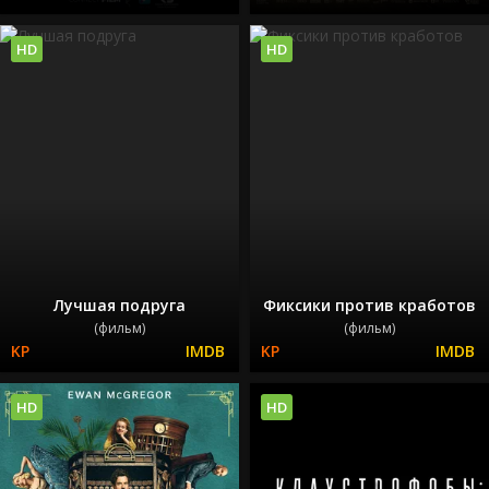
HD
HD
Лучшая подруга
Фиксики против кработов
(фильм)
(фильм)
HD
HD