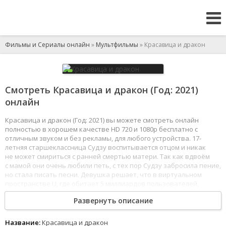
Фильмы и Сериалы онлайн
»
Мультфильмы
» Красавица и дракон
Смотреть Красавица и дракон (Год: 2021)
онлайн
Красавица и дракон (Год: 2021) вы можете смотреть онлайн
полностью в хорошем качестве HD 720 и 1080p бесплатно с
отличным звуком и без рекламы, для любого устройства. 17-
летняя старшеклассница Судзу воспитывается отцом и никак
не может смириться с ранней смертью матери. Так как вдвоём
с мамой они очень любили петь, с тех пор Судзу забросила пение,
но стала писать песни. Девушка решает, что в виртуальном
пространстве U, где обитает 5 миллиардов пользователей,
она станет другой личностью, и создаёт полную свою
Развернуть описание
противоположность - красавицу-певицу по имени Белль. В этой
новой реальности девушка быстро становится популярной
и обретает миллионы поклонников. Однажды её виртуальный
Название:
Красавица и дракон