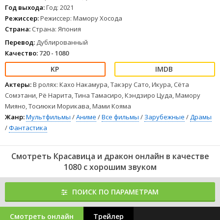
концерт срывает загадочный пользователь в виде дракона,
Год выхода:
Год: 2021
и Судзу решает узнать, кто же он на самом деле.
Режиссер:
Режиссер: Мамору Хосода
1
2
3
4
5
6
7
8
Страна:
Страна: Япония
Перевод:
Дублированный
Качество:
720 - 1080
Актеры:
В ролях: Кахо Накамура, Такэру Сато, Икура, Сёта
Сомэтани, Рё Нарита, Тина Тамасиро, Кэндзиро Цуда, Мамору
Мияно, Тосиюки Морикава, Мами Кояма
Жанр:
Мультфильмы
/
Аниме
/
Все фильмы
/
Зарубежные
/
Драмы
/
Фантастика
Смотреть Красавица и дракон онлайн в качестве
1080 с хорошим звуком
ПОИСК ПО ПАРАМЕТРАМ
Смотреть онлайн
Трейлер