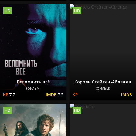
HD
HD
Вспомнить всё
Король Стейтен-Айленда
(фильм)
(фильм)
7.7
7.5
HD
HD