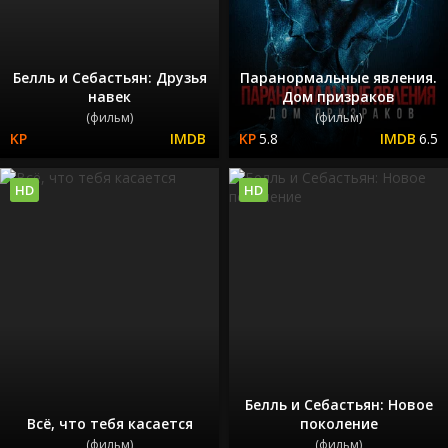
Белль и Себастьян: Друзья
Паранормальные явления.
навек
Дом призраков
(фильм)
(фильм)
5.8
6.5
HD
HD
Белль и Себастьян: Новое
Всё, что тебя касается
поколение
(фильм)
(фильм)