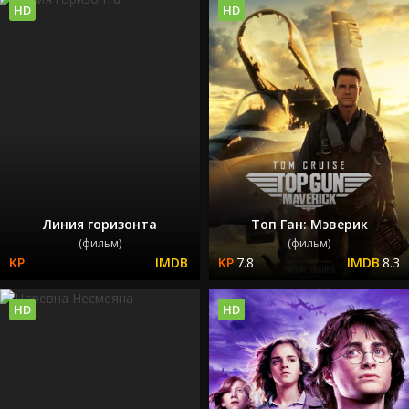
HD
HD
Линия горизонта
Топ Ган: Мэверик
(фильм)
(фильм)
7.8
8.3
HD
HD