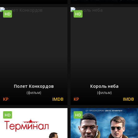
HD
HD
Полет Конкордов
Король неба
(фильм)
(фильм)
HD
HD