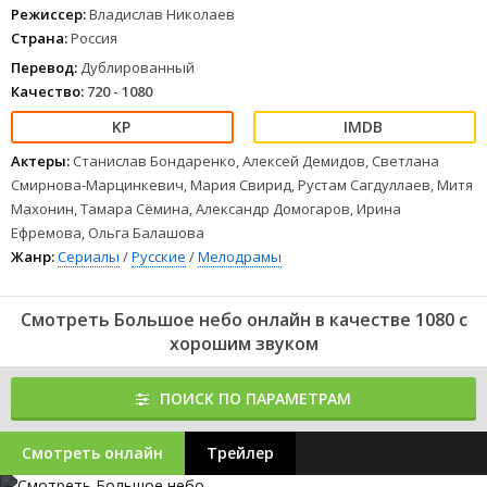
а девушки? А девушки потом…
Режиссер:
Владислав Николаев
1
2
3
4
5
6
7
8
Страна:
Россия
Перевод:
Дублированный
Качество:
720 - 1080
Актеры:
Станислав Бондаренко, Алексей Демидов, Светлана
Смирнова-Марцинкевич, Мария Свирид, Рустам Сагдуллаев, Митя
Махонин, Тамара Сёмина, Александр Домогаров, Ирина
Ефремова, Ольга Балашова
Жанр:
Сериалы
/
Русские
/
Мелодрамы
Смотреть Большое небо онлайн в качестве 1080 с
хорошим звуком
ПОИСК ПО ПАРАМЕТРАМ
Смотреть онлайн
Трейлер