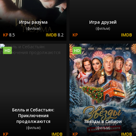
Игры разума
Игра друзей
(фильм)
(фильм)
8.5
8.2
HD
HD
Белль и Себастьян:
Приключения
продолжаются
Звезды в Сибири
(фильм)
(фильм)