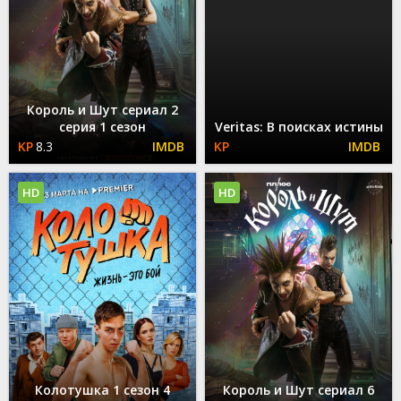
Король и Шут сериал 2
серия 1 сезон
Veritas: В поисках истины
8.3
HD
HD
Колотушка 1 сезон 4
Король и Шут сериал 6