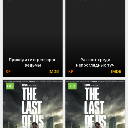
Приходите в ресторан
Рассвет среди
ведьмы
непроглядных туч
HD
HD