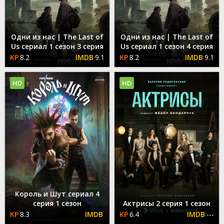
Одни из нас | The Last of
Одни из нас | The Last of
Us сериал 1 сезон 3 серия
Us сериал 1 сезон 4 серия
8.2
9.1
8.2
9.1
HD
HD
Король и Шут сериал 4
серия 1 сезон
Актрисы 2 серия 1 сезон
8.3
6.4
---