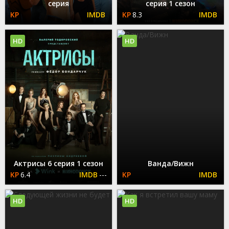
серия
серия 1 сезон
8.3
HD
HD
Актрисы 6 серия 1 сезон
Ванда/Вижн
6.4
---
HD
HD