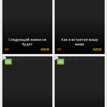
Следующей жизни не
Как я встретил вашу
будет
маму
HD
HD