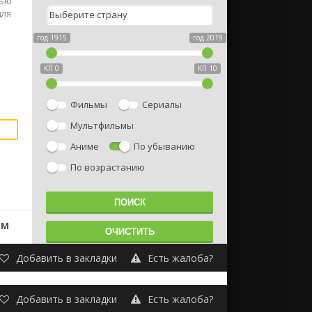
тью
для
год 1915
год 2019
КП 0
КП 10
Фильмы
Сериалы
Мультфильмы
Аниме
По убыванию
По возрастанию
ом
Добавить в закладки
Есть жалоба?
Добавить в закладки
Есть жалоба?