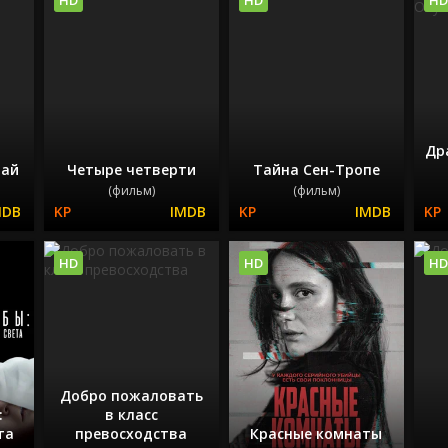
Др
рай
Четыре четверти
Тайна Сен-Тропе
(фильм)
(фильм)
HD
HD
HD
Добро пожаловать
:
в класс
та
превосходства
Красные комнаты