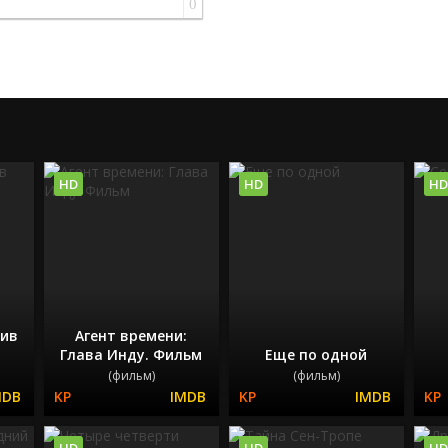
0
HD
HD
HD
ив
Агент времени:
Глава Инду. Фильм
Еще по одной
(фильм)
(фильм)
HD
HD
HD