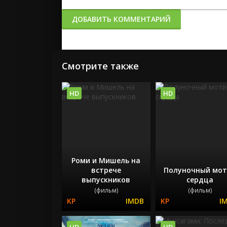
ДОБАВИТЬ КОММЕНТАРИЙ
Смотрите также
HD
HD
Роми и Мишель на
встрече
Полуночный мот
выпускников
сердца
(фильм)
(фильм)
HD
HD