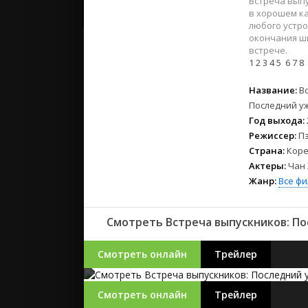
Встреча выпу
2023
в хорошем ка
2022
любого устро
2021
окончания шк
встрече.
1
2
3
4
5
6
7
8
Русские
Название:
В
СССР
Последний у
Зарубежн
Год выхода:
Режиссер:
Пэ
Страна:
Коре
Актеры:
Чан 
Жанр:
Все ф
Смотреть Встреча выпускников: По
Смотреть онлайн
Трейлер
Смотреть онлайн
Трейлер