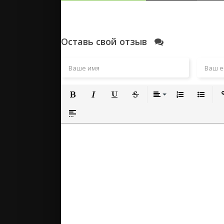
Оставь свой отзыв
Полужирный
Курсив
Подчеркнутый
Зачеркнутый
Выравнивание
Нумерованный
Маркиро
Вс
Вставка спойлера