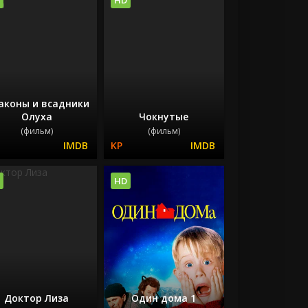
аконы и всадники
Олуха
Чокнутые
(фильм)
(фильм)
HD
Доктор Лиза
Один дома 1