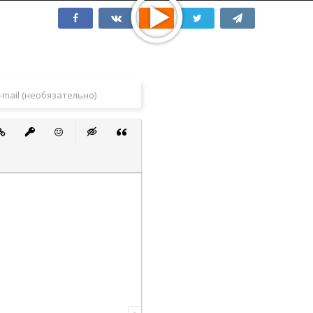
 список
ванный список
тавить ссылку
Вставить защищенную ссылку
Вставить смайлик
Вставка скрытого текста
Вставка цитаты