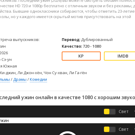
скников: Последний ужин (2026) вы можете смотреть онлайн полнос
Детективы
2023
Семейные
честве HD 720 и 1080p бесплатно с отличным звуком и без рекламы, 
Детские
2022
Спорт
йства. Бывшие одноклассники собираются, чтобы отметить 23-летие
Драмы
2021
Триллеры
олы, но у каждого имеется скрытый мотив присутствовать на этой
Комедии
Ужасы
Русские
Фантастика
стреча выпускников:
Перевод:
Дублированный
СССР
Фэнтези
жин
Качество:
720 - 1080
ые
Зарубежные
2026
Фильмы из соцетей
 Сэ-ун
я Южная
Хи-джин, Ли Джон-хён, Чон Су-хван, Ли Га-гён
ильмы
/
Драмы
/
Комедии
следний ужин онлайн в качестве 1080 с хорошим звук
Свет
Свет