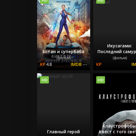
Икусагами:
Ботан и супербаба
Последний саму
(фильм)
(фильм)
4.8
---
HD
HD
Клаустрофобы
Главный герой
Квест с того све