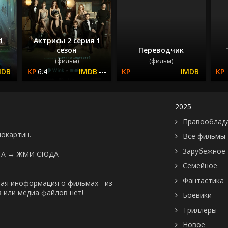
1
Актрисы 2 серия 1
сезон
Переводчик
(фильм)
(фильм)
6.4
---
2025
Правооблад
нокартин.
Все фильмы
Зарубежное
ТА →
ЖМИ СЮДА
Семейное
Фантастика
ая иноформация о фильмах - из
 или медиа файлов нет!
Боевики
Триллеры
Новое