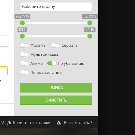
год 1915
год 2019
КП 0
КП 10
Фильмы
Сериалы
Мультфильмы
Аниме
По убыванию
По возрастанию
и
Добавить в закладки
Есть жалоба?