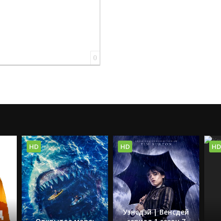
0
HD
HD
HD
Уэнсдэй | Венсдей