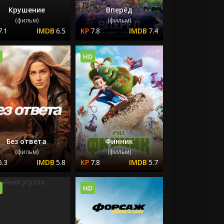
Крушение
Вперёд
(фильм)
(фильм)
7.1
6.5
7.8
7.4
HD
Без ответа
Финник
(фильм)
(фильм)
6.3
5.8
7.8
5.7
HD