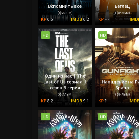
Вспомнить всё
Беглец
(фильм)
(фильм)
6.5
6.2
---
HD
HD
Одни из нас | The
Last of Us сериал 1
Нападение на Р
сезон 9 серия
Браво
(фильм)
(фильм)
8.2
9.1
?
HD
HD