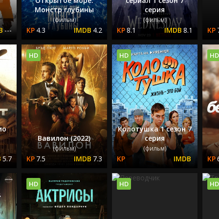
Открытое море:
сериал 1 сезон 7
Монстр глубины
серия
(фильм)
(фильм)
---
4.3
4.2
8.1
8.1
HD
HD
HD
ио
Колотушка 1 сезон 7
Вавилон (2022)
серия
(фильм)
(фильм)
5.7
7.5
7.3
HD
HD
HD