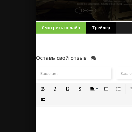
Смотреть онлайн
Трейлер
Оставь свой отзыв
Полужирный
Курсив
Подчеркнутый
Зачеркнутый
Выравнивание
Нумерованный
Маркиро
Вс
Вставка спойлера