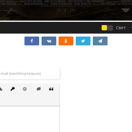
Свет
 список
ванный список
тавить ссылку
Вставить защищенную ссылку
Вставить смайлик
Вставка скрытого текста
Вставка цитаты