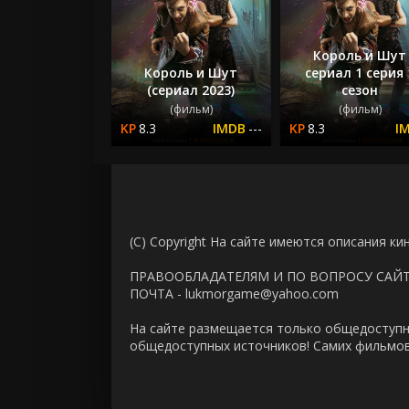
Король и Шут
Король и Шут
сериал 1 серия 
(сериал 2023)
сезон
(фильм)
(фильм)
8.3
---
8.3
(C) Copyright На сайте имеются описания ки
ПРАВООБЛАДАТЕЛЯМ И ПО ВОПРОСУ САЙ
ПОЧТА - lukmorgame@yahoo.com
На сайте размещается только общедоступн
общедоступных источников! Самих фильмов