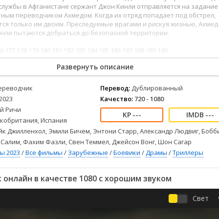
Детективы
2023
Семейные
службы в Афганистане сержант Джон Кинли отправляется на задание
Детские
2022
Спорт
тным переводчиком Ахмедом. Когда их отряд попадает под обстрел,
ся только им двоим. Преследуемые врагами и рискуя жизнью, Ахмед
Драмы
2021
Триллеры
инли пытаются добраться до безопасной территории.
Комедии
Ужасы
6
177
178
179
180
181
182
183
184
185
186
187
188
189
190
Русские
Фантастика
СССР
Фэнтези
Развернуть описание
ые
Зарубежные
ереводчик
Перевод:
Дублированный
Фильмы из соцетей
2023
Качество:
720 - 1080
ай Ричи
---
---
кобритания, Испания
к Джилленхол, Эмили Бичем, Энтони Старр, Александр Людвиг, Бобб
Салим, Фахим Фазли, Свен Теммел, Джейсон Вонг, Шон Сагар
ы 2023
/
Все фильмы
/
Зарубежные
/
Боевики
/
Драмы
/
Триллеры
онлайн в качестве 1080 с хорошим звуком
Свет