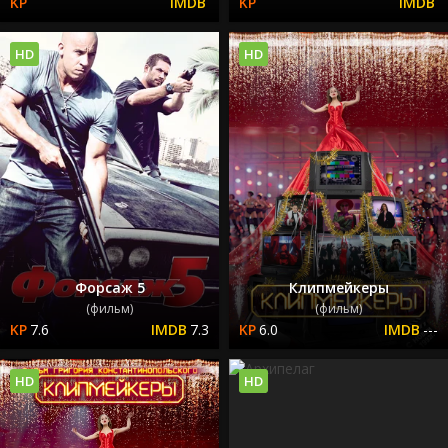
HD
HD
Форсаж 5
Клипмейкеры
(фильм)
(фильм)
7.6
7.3
6.0
---
HD
HD