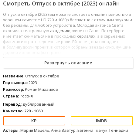
Смотреть Отпуск в октябре (2023) онлайн
Отпуск в октябре (2023) вы можете смотреть онлайн полностью в
хорошем качестве HD 720 и 1080p бесплатно с отличным звуком и
без рекламы, для любого устройства. Молодая актриса Света
окончила театральную
академию
, живет в Санкт-Петербурге
и мечтает сниматься не в проходных
сериалах
, а в серьезных
фильмах и играть серьезные роли. Ей везет, она попадает
в болливудский проект, в котором собраны звезды кино, лучшие
диджеи и хореографы страны.
1
2
3
4
5
6
7
8
Развернуть описание
Название:
Отпуск в октябре
Год выхода:
2023
Режиссер:
Роман Михайлов
Страна:
Россия
Перевод:
Дублированный
Качество:
720 - 1080
Актеры:
Мария Мацель, Анна Завтур, Евгений Ткачук, Геннадий